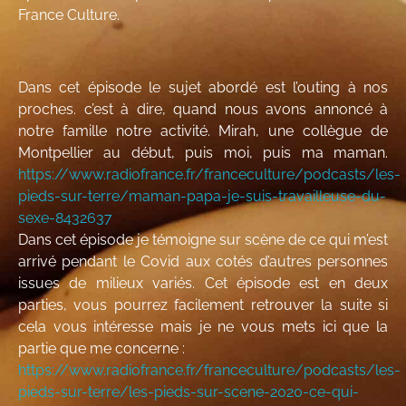
France Culture.
Dans cet épisode le sujet abordé est l’outing à nos
proches. c’est à dire, quand nous avons annoncé à
notre famille notre activité. Mirah, une collègue de
Montpellier au début, puis moi, puis ma maman.
https://www.radiofrance.fr/franceculture/podcasts/les-
pieds-sur-terre/maman-papa-je-suis-travailleuse-du-
sexe-8432637
Dans cet épisode je témoigne sur scène de ce qui m’est
arrivé pendant le Covid aux cotés d’autres personnes
issues de milieux variés. Cet épisode est en deux
parties, vous pourrez facilement retrouver la suite si
cela vous intéresse mais je ne vous mets ici que la
partie que me concerne :
https://www.radiofrance.fr/franceculture/podcasts/les-
pieds-sur-terre/les-pieds-sur-scene-2020-ce-qui-