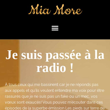
Je suis passée à la
radio !
À tous ceux qui me bassinent car je ne réponds pas
aux appels et qu’ils veulent entendre ma voix pour être
rassurés que je ne suis pas un fake ou un mec, vos
vœux sont exaucés! Vous pouvez m’écouter dans ces
épisodes de la superbe émission Les pieds sur terre de