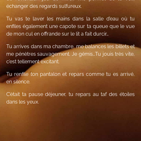
échanger des regards sulfureux.
Tu vas te laver les mains dans la salle d’eau où tu
enfiles également une capote sur ta queue que le vue
de mon cul en offrande sur le lit a fait durcir…
Tu arrives dans ma chambre, me balances les billets et
me pénètres sauvagement. Je gémis…Tu jouis très vite,
c’est tellement excitant.
Tu renfile ton pantalon et repars comme tu es arrivé,
en silence.
C’était ta pause déjeuner, tu repars au taf des étoiles
dans les yeux.