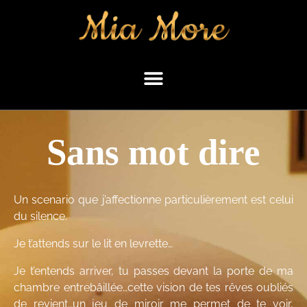
Sans mot dire
Un scenario que j’affectionne particulièrement est celui
du silence.
Je t’attends sur le lit en levrette…
Je t’entends arriver, tu passes devant la porte de ma
chambre entrebâillée…cette vision de tes rêves oubliés
de revient…un jeu de miroir me permet de te voir,